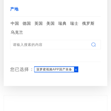
复印机保密检查取证设备
SERSTECH
Xcat
REI
产地
EXPLONIX
eskan
Digiscan Labs.
中国
德国
英国
JJN Digital
美国
瑞典
瑞士
ST
俄罗斯
乌克兰

您已选择：
x
菠萝蜜视频APP国产装备