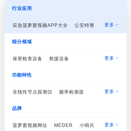
行业应用
更多
应急菠萝蜜视频APP大全
公安特警

刑事勘验
禁毒缉毒
司法管控
细分领域
电子物证
边防检查
更多
菠萝蜜视频APP国产装备
保密检查设备
救援设备
国保技侦

大型活动
毒品、爆炸物探测设备
公益诉讼
功能特性
通讯管控设备
执勤观察设备
更多
频率干扰设备
非线性节点探测仪
枪瞄设备
频率检测器

光学拐弯枪
频谱分析仪
电话线路分析仪
品牌
音频放大器
电话线路分析仪
更多
音频放大器
菠萝蜜视频网址
手机探测仪
MEDER
小哨兵
